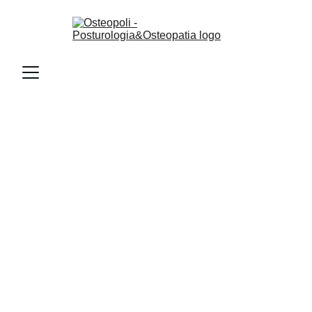
Scopri il potere segreto
dell’osteopatia
Giuseppe Polimeni Osteopata D.O.
2/17/2025